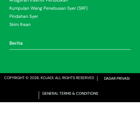
Kumpulan Wang Penebusan Syer (SRF)
Pindahan Syer
Skim Ihsan
Berita
COPYRIGHT ©
2026
. KOJADI. ALL RIGHTS RESERVED
DASAR PRIVASI
web designer malaysia
GENERAL TERMS & CONDITIONS