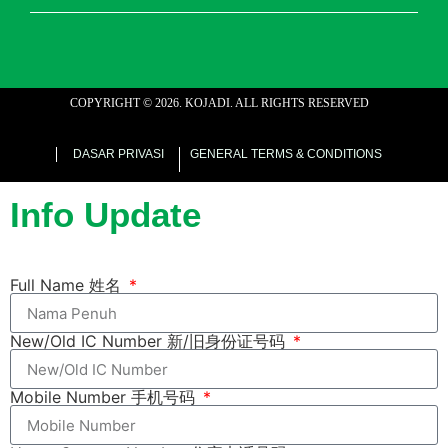
COPYRIGHT ©
2026
. KOJADI. ALL RIGHTS RESERVED
web designer malaysia
DASAR PRIVASI
GENERAL TERMS & CONDITIONS
Info Update
Full Name 姓名
New/Old IC Number 新/旧身份证号码
Mobile Number 手机号码