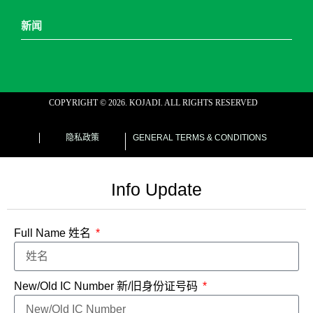
新闻
COPYRIGHT ©
2026
. KOJADI. ALL RIGHTS RESERVED
web designer malaysia
隐私政策
GENERAL TERMS & CONDITIONS
Info Update
Full Name 姓名
New/Old IC Number 新/旧身份证号码