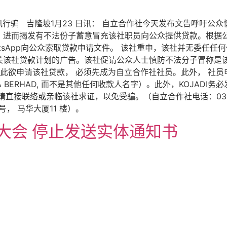
行骗 吉隆坡1月23 日讯： 自立合作社今天发布文告呼吁公众
，进而揭发有不法份子蓄意冒充该社职员向公众提供贷款。根据
tsApp向公众索取贷款申请文件。 该社重申，该社并无委任
关该社贷款计划的广告。该社促请公众人士慎防不法分子冒称是该
因此欲申请该社贷款， 必须先成为自立合作社社员。此外， 社
LAYSIA BERHAD, 而不是其他任何收款人名字）。此外，KOJ
络或亲临该社求证，以免受骗。（自立合作社电话：03-2161 64
 163 号， 马华大厦11 楼）。
区大会 停止发送实体通知书