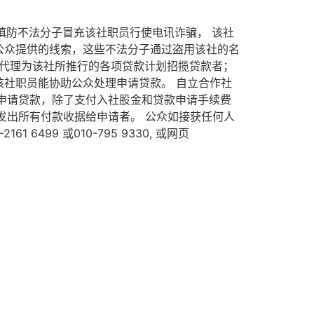
慎防不法分子冒充该社职员行使电讯诈骗， 该社
公众提供的线索，这些不法分子通过盗用该社的名
任何代理为该社所推行的各项贷款计划招揽贷款者；
社职员能协助公众处理申请贷款。 自立合作社
员申请贷款，除了支付入社股金和贷款申请手续费
ADI务必发出所有付款收据给申请者。 公众如接获任何人
99 或010-795 9330, 或网页